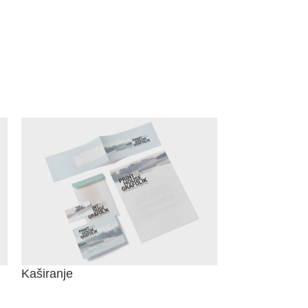
Kaširanje
Montaža