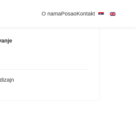
O nama
Posao
Kontakt
vanje
 dizajn