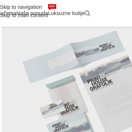
Skip to navigation
HOT
očetna
Naša ponuda
Luksuzne kutije
Skip to main content